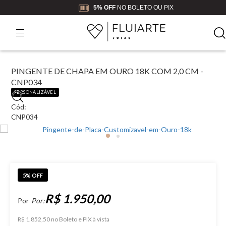
5% OFF
NO BOLETO OU PIX
PINGENTE DE CHAPA EM OURO 18K COM 2,0 CM -
CNP034
PERSONALIZÁVEL
Cód:
CNP034
5% OFF
R$ 1.950,00
Por:
R$ 1.852,50 no Boleto e PIX