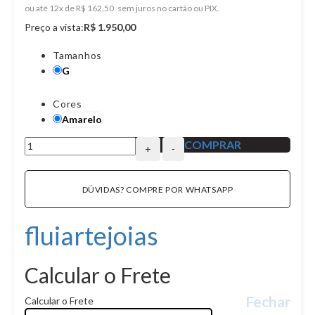
ou
12
x
de
R$ 162,50
Preço a vista:
R$ 1.950,00
Tamanhos
G
Cores
Amarelo
+
-
DÚVIDAS? COMPRE POR WHATSAPP
fluiartejoias
Calcular o Frete
Fechar
Calcular o Frete