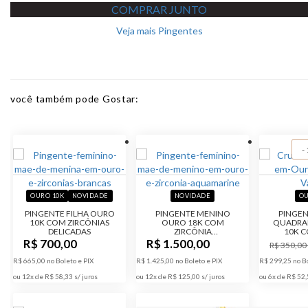
COMPRAR JUNTO
Veja mais Pingentes
você também pode Gostar:
-
OURO 10K
NOVIDADE
NOVIDADE
OU
PINGENTE FILHA OURO
PINGENTE MENINO
PINGEN
10K COM ZIRCÔNIAS
OURO 18K COM
QUADRA
DELICADAS
ZIRCÔNIA
10K C
AQUAMARINE BICOLOR
R$ 700,00
R$ 1.500,00
R$ 350,00
R$ 665,00 no Boleto e PIX
R$ 1.425,00 no Boleto e PIX
R$ 299,25 no Bo
ou 12x de R$ 58,33
ou 12x de R$ 125,00
ou 6x de R$ 52