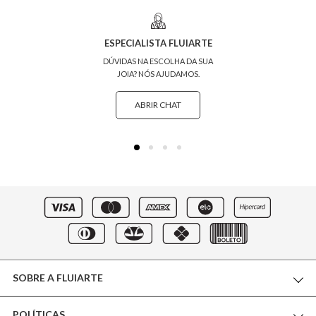
ESPECIALISTA FLUIARTE
DÚVIDAS NA ESCOLHA DA SUA
JOIA? NÓS AJUDAMOS.
ABRIR CHAT
SOBRE A FLUIARTE
POLÍTICAS
THE WORLD OF FLUIARTE