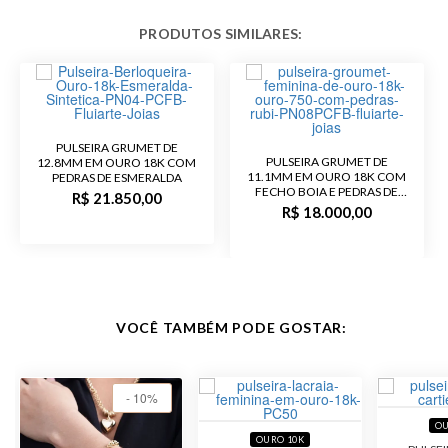
- Peso com 19,0 cm de
comprimento: 18,2 gramas
- Peso com 20,0 cm de
comprimento: 19,2 gramas
Garantia de
12 meses
Fabricação
PULSEIRA GRUMET DE
PULSEIRA GRUMET DE
12.8MM EM OURO 18K COM
Material
Ouro 18K
11.1MM EM OURO 18K COM
PEDRAS DE ESMERALDA
FECHO BOIA E PEDRAS DE
R$ 21.850,00
RUBI
R$ 18.000,00
Pedra
Lápis Lazúli, Rubi
Público
Feminino
Malha
Grumet
VOCÊ TAMBÉM PODE GOSTAR:
Acabamento
Polido
- 10%
Largura
12.8mm
OU
OURO 10K