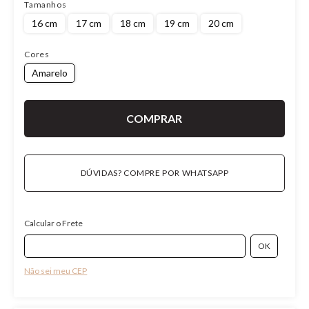
Tamanhos
16 cm
17 cm
18 cm
19 cm
20 cm
Cores
Amarelo
DÚVIDAS? COMPRE POR WHATSAPP
Calcular o Frete
Não sei meu CEP