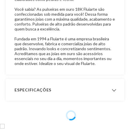
Você sabia? As pulseiras em ouro 18K Fluiarte são
confeccionadas sob medida para você! Dessa forma
garantimos joias com a máxima qualidade, acabamento e
conforto. Pulseiras de alto padrão desenvolvidas para
quem busca a excelência.
Fundada em 1994 a Fluiarte é uma empresa brasileira
que desenvolve, fabrica e comercializa joias de alto
padrão. Inovando looks e concretizando sentimentos.
Acreditamos que as joias em ouro são acessórios
essenciais no seu dia a dia, momentos importantes ou
onde estiver. Idealize o seu visual de Fluiarte.
ESPECIFICAÇÕES
Peso Aproximado
- Peso com 16,0 cm de
comprimento: 15,4 gramas
- Peso com 17,0 cm de
comprimento: 16,3 gramas
- Peso com 18,0 cm de
comprimento: 17,3 gramas