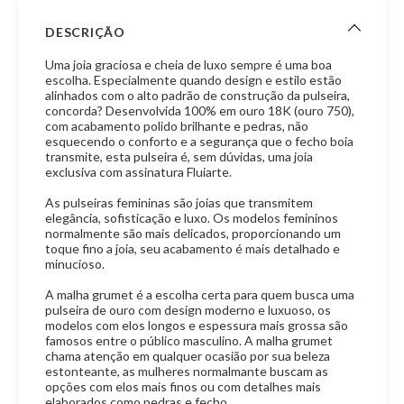
DESCRIÇÃO
Uma joia graciosa e cheia de luxo sempre é uma boa
escolha. Especialmente quando design e estilo estão
alinhados com o alto padrão de construção da pulseira,
concorda? Desenvolvida 100% em ouro 18K (ouro 750),
com acabamento polido brilhante e pedras, não
esquecendo o conforto e a segurança que o fecho boia
transmite, esta pulseira é, sem dúvidas, uma joia
exclusiva com assinatura Fluiarte.
As pulseiras femininas são joias que transmitem
elegância, sofisticação e luxo. Os modelos femininos
normalmente são mais delicados, proporcionando um
toque fino a joia, seu acabamento é mais detalhado e
minucioso.
A malha grumet é a escolha certa para quem busca uma
pulseira de ouro com design moderno e luxuoso, os
modelos com elos longos e espessura mais grossa são
famosos entre o público masculino. A malha grumet
chama atenção em qualquer ocasião por sua beleza
estonteante, as mulheres normalmante buscam as
opções com elos mais finos ou com detalhes mais
elaborados como pedras e fecho.