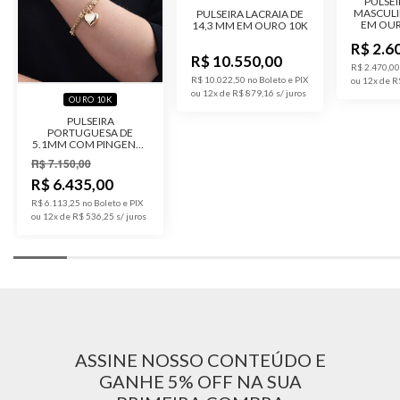
PULSEI
MASCULI
PULSEIRA LACRAIA DE
EM OUR
14,3 MM EM OURO 10K
FEC
R$ 2.6
R$ 10.550,00
R$ 2.470,00
R$ 10.022,50 no Boleto e PIX
ou 12x de R
ou 12x de R$ 879,16
OURO 10K
PULSEIRA
PORTUGUESA DE
5.1MM COM PINGENTE
DE CORAÇÃO EM
R$ 7.150,00
OURO 10K COM
PEDRAS DE ZIRCÔNIA
R$ 6.435,00
R$ 6.113,25 no Boleto e PIX
ou 12x de R$ 536,25
ASSINE NOSSO CONTEÚDO E
GANHE 5% OFF NA SUA