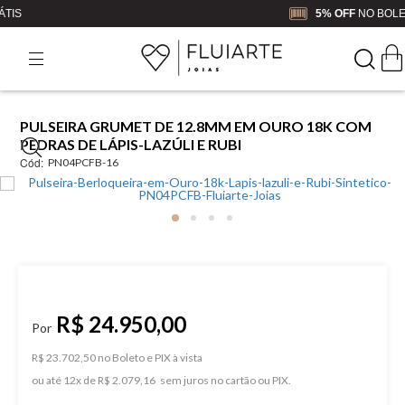
5% OFF
NO BOLETO OU PIX
PULSEIRA GRUMET DE 12.8MM EM OURO 18K COM
PEDRAS DE LÁPIS-LAZÚLI E RUBI
Cód:
PN04PCFB-16
R$ 24.950,00
R$ 23.702,50 no Boleto e PIX
ou
12
x
de
R$ 2.079,16