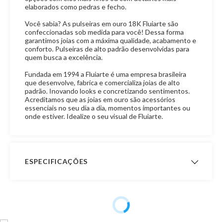
elaborados como pedras e fecho.
Você sabia? As pulseiras em ouro 18K Fluiarte são
confeccionadas sob medida para você! Dessa forma
garantimos joias com a máxima qualidade, acabamento e
conforto. Pulseiras de alto padrão desenvolvidas para
quem busca a excelência.
Fundada em 1994 a Fluiarte é uma empresa brasileira
que desenvolve, fabrica e comercializa joias de alto
padrão. Inovando looks e concretizando sentimentos.
Acreditamos que as joias em ouro são acessórios
essenciais no seu dia a dia, momentos importantes ou
onde estiver. Idealize o seu visual de Fluiarte.
ESPECIFICAÇÕES
Peso Aproximado
- Peso com 14,0 cm de
comprimento: 13,4 gramas
- Peso com 15,0 cm de
comprimento: 14,4 gramas
- Peso com 16,0 cm de