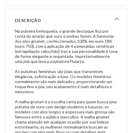
DESCRIÇÃO
Na pulseira berloqueira, o grande destaque fica por
conta do arranjo que ouro e pedras fazem. A harmonia
dos elos grumet, confeccionados 100% em ouro 18K
(ouro 750), com a aplicação de 4 esmeraldas sintéticas
(em lapidação cabochão) traz a sua personalidade à tona
de forma elegante e requintada. Impreterivelmente
uma joia que leva a assinatura Fluiarte.
As pulseiras femininas são joias que transmitem
elegância, sofisticação e luxo. Os modelos femininos
normalmente são mais delicados, proporcionando um
toque fino a joia, seu acabamento é mais detalhista e
minucioso.
A malha grumet é a escolha certa para quem busca uma
pulseira de ouro com design moderno e luxuoso, os
modelos com elos longos e espessura mais grossa são
famosos entre o público masculino. A malha grumet
chama atenção em qualquer ocasião por sua beleza
estonteante, as mulheres normalmante buscam as
opções com elos mais finos ou com detalhes mais