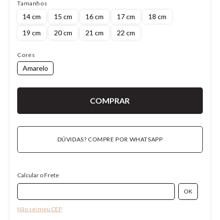
Tamanhos
14 cm
15 cm
16 cm
17 cm
18 cm
19 cm
20 cm
21 cm
22 cm
Cores
Amarelo
DÚVIDAS? COMPRE POR WHATSAPP
Calcular o Frete
Não sei meu CEP