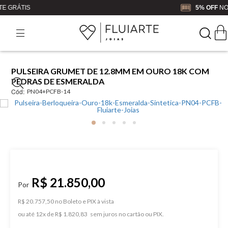
5% OFF
NO BOLETO OU PIX
PULSEIRA GRUMET DE 12.8MM EM OURO 18K COM
PEDRAS DE ESMERALDA
Cód:
PN04+PCFB-14
R$ 21.850,00
R$ 20.757,50 no Boleto e PIX
ou
12
x
de
R$ 1.820,83