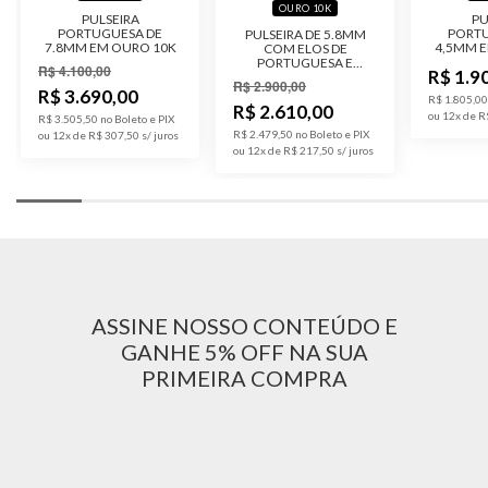
OURO 10K
PULSEIRA
PU
Malha
Grumet
PORTUGUESA DE
PORTU
PULSEIRA DE 5.8MM
7.8MM EM OURO 10K
4,5MM 
COM ELOS DE
PORTUGUESA E
R$ 4.100,00
R$ 1.9
Acabamento
Polido
DESQUINADOS EM
R$ 2.900,00
OURO 10K
R$ 3.690,00
R$ 1.805,00
R$ 2.610,00
ou 12x de R
R$ 3.505,50 no Boleto e PIX
Largura
12.8 mm
R$ 2.479,50 no Boleto e PIX
ou 12x de R$ 307,50
ou 12x de R$ 217,50
ASSINE NOSSO CONTEÚDO E
GANHE 5% OFF NA SUA
PRIMEIRA COMPRA