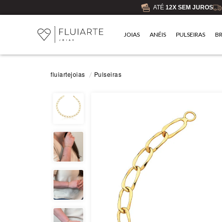
ATÉ
12X SEM JUROS
JOIAS
ANÉIS
PULSEIRAS
B
Pulseiras
fluiartejoias