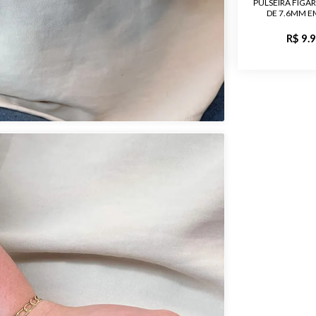
RUMET 5X1
PULSEIRA GRUMET FÍGARO 1X1
PULSEIRA FÍGA
RO 18K
DE 8.5MM EM OURO 18K
DE 7.6MM E
,00
R$ 13.550,00
R$ 9.
Garantia de
Material
Pedra
Público
Acabament
Largura