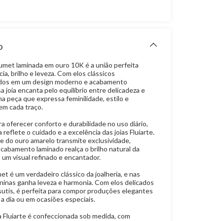
O
rumet laminada em ouro 10K é a união perfeita
ia, brilho e leveza. Com elos clássicos
ados em um design moderno e acabamento
a joia encanta pelo equilíbrio entre delicadeza e
a peça que expressa feminilidade, estilo e
em cada traço.
a oferecer conforto e durabilidade no uso diário,
 reflete o cuidado e a excelência das joias Fluiarte.
 do ouro amarelo transmite exclusividade,
cabamento laminado realça o brilho natural da
 um visual refinado e encantador.
t é um verdadeiro clássico da joalheria, e nas
ninas ganha leveza e harmonia. Com elos delicados
sutis, é perfeita para compor produções elegantes
 a dia ou em ocasiões especiais.
a Fluiarte é confeccionada sob medida, com