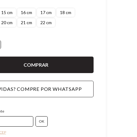
15 cm
16 cm
17 cm
18 cm
20 cm
21 cm
22 cm
IDAS? COMPRE POR WHATSAPP
ete
 CEP