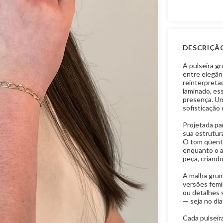
DESCRIÇÃ
A pulseira g
entre elegânc
reinterpret
laminado, ess
presença. Um
sofisticação 
Projetada par
sua estrutura
O tom quente
enquanto o a
peça, criando
A malha grume
versões femi
ou detalhes 
— seja no dia
Cada pulseir