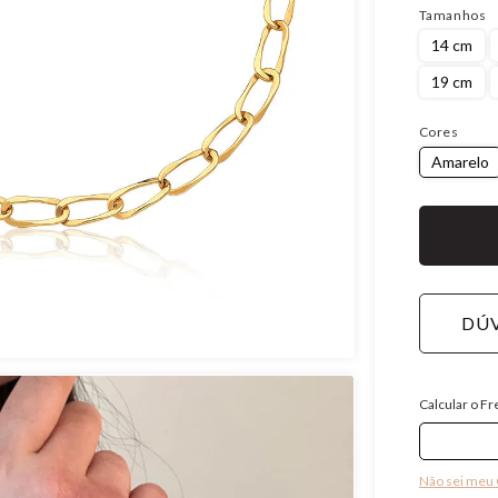
Tamanhos
14 cm
19 cm
Cores
Amarelo
DÚV
Calcular o Fr
Não sei meu