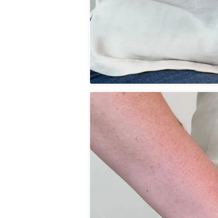
PULSEIRA FÍGARO G
DE 9.3MM EM OU
R$ 14.600