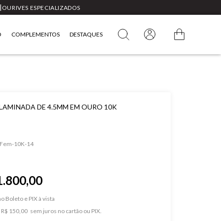
|
OURIVES ESPECIALIZADOS
O
COMPLEMENTOS
DESTAQUES
 LAMINADA DE 4.5MM EM OURO 10K
Fem-10K-14
1.800,00
o Boleto e PIX
e
R$ 150,00