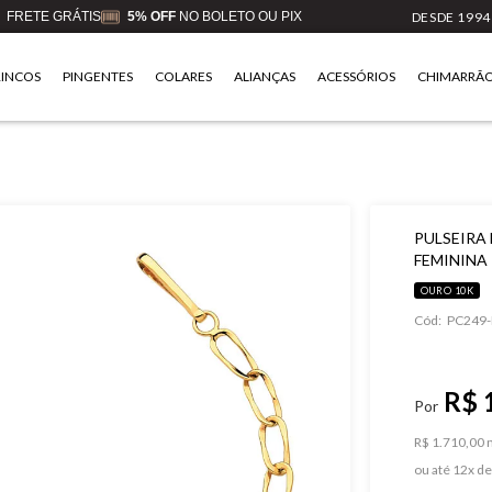
FRETE GRÁTIS
5% OFF
NO BOLETO OU PIX
DESDE 1994
RINCOS
PINGENTES
COLARES
ALIANÇAS
ACESSÓRIOS
CHIMARRÃ
PULSEIRA
FEMININA
OURO 10K
Cód:
PC249-
R$ 
R$ 1.710,00 n
ou
12
x
d