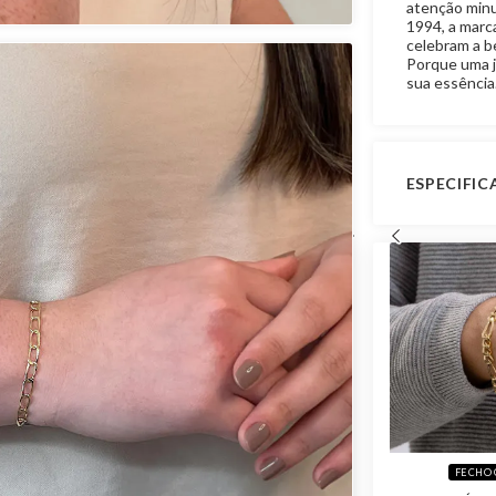
atenção minu
1994, a marca
celebram a b
Porque uma j
sua essência
ESPECIFI
Peso Apro
TA
FECHO GAVETA
FECHO 