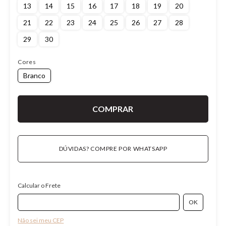
13
14
15
16
17
18
19
20
21
22
23
24
25
26
27
28
29
30
Cores
Branco
DÚVIDAS? COMPRE POR WHATSAPP
Calcular o Frete
Não sei meu CEP