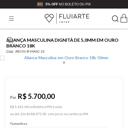
5% OFF
NO BOLETO OU PIX
ALIANÇA MASCULINA DIGNITÀ DE 5,0MM EM OURO
BRANCO 18K
Cód:
ARC01-B-MASC-13
R$ 5.700,00
R$ 5.415,00 no Boleto e PIX
ou
12
x
de
R$ 475,00
Tamanhos