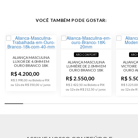
VOCÊ TAMBÉM PODE GOSTAR:
ARO CONFORT
ARO
ALIANÇA MASCULINA
LUXOR DE 4.0MM EM
ALIANÇA MASCULINA
ALIANÇ
OURO BRANCO 18K
LUMIÈRE DE 2.0MM EM
VICTOIRE
OURO BRANCO 18K
OURO A
R$ 4.200,00
R$ 2.550,00
R$ 5.5
R$ 3.990,00 no Boleto e PIX
ou 12x de R$ 350,00
R$ 2.422,50 no Boleto e PIX
R$ 5.225,00
ou 12x de R$ 212,50
ou 12x de R