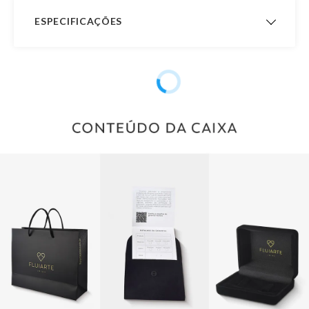
ESPECIFICAÇÕES
Acabamento
Tradicional
Interno
Garantia de
12 meses
Fabricação
Formato
Quad. Laterais Baixas
Material
Ouro 18K
Peso Aproximado
4,5 gramas
Pedra
Sem Pedra
Observação
Possui Opção de Pedra na
Aliança Menor sendo 1 Pedra de
Diamante Totalizando 3,0 Pontos