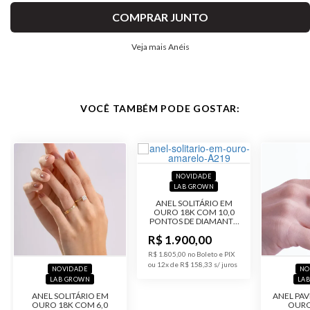
COMPRAR JUNTO
Veja mais Anéis
VOCÊ TAMBÉM PODE GOSTAR:
NOVIDADE
LAB GROWN
ANEL SOLITÁRIO EM
OURO 18K COM 10,0
PONTOS DE DIAMANTE
LAB GROWN
R$ 1.900,00
R$ 1.805,00 no Boleto e PIX
ou 12x de R$ 158,33
NOVIDADE
NO
LAB GROWN
LA
ANEL SOLITÁRIO EM
ANEL PA
OURO 18K COM 6,0
OURO