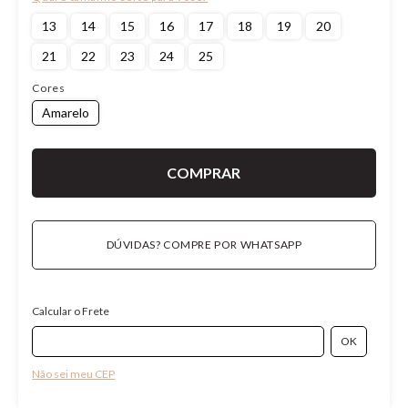
13
14
15
16
17
18
19
20
21
22
23
24
25
Cores
Amarelo
DÚVIDAS? COMPRE POR WHATSAPP
Calcular o Frete
Não sei meu CEP