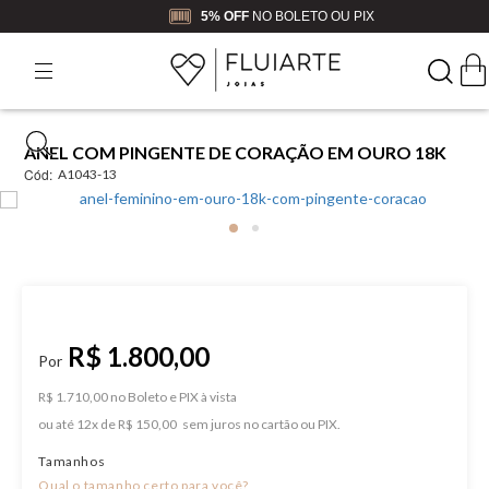
5% OFF
NO BOLETO OU PIX
ANEL COM PINGENTE DE CORAÇÃO EM OURO 18K
Cód:
A1043-13
R$ 1.800,00
R$ 1.710,00 no Boleto e PIX
ou
12
x
de
R$ 150,00
Tamanhos