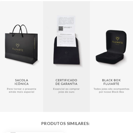
Modelo
Com Pingentes
Público
Feminino
Acabamento
Polido