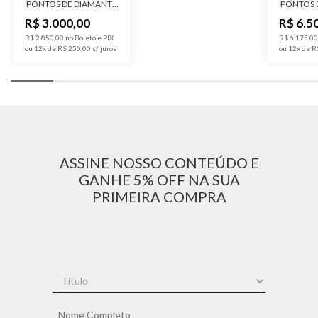
PONTOS DE DIAMANTE
PONTOS 
LAB GROWN
LAB
R$ 3.000,00
R$ 6.5
R$ 2.850,00 no Boleto e PIX
R$ 6.175,00
ou 12x de R$ 250,00
ou 12x de R
ASSINE NOSSO CONTEÚDO E
GANHE 5% OFF NA SUA
PRIMEIRA COMPRA