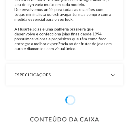
seu design varia muito em cada modelo.
Desenvolvemos anéis para todas as ocasiões com
toque minimalista ou extravagante, mas sempre com a
medida essencial para o seu look.
A Fluiarte Joias é uma joalheria brasileira que
desenvolve e confecciona joias finas desde 1994,
possuímos valores e propósitos que têm como foco
entregar a melhor experiência ao desfrutar de joias em
ouro e diamantes com visual único.
ESPECIFICAÇÕES
Garantia de
12 meses
Fabricação
Material
Ouro 18K
Pedra
Sem Pedra