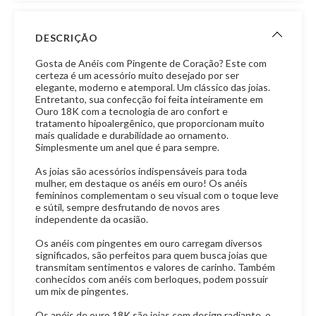
DESCRIÇÃO
Gosta de Anéis com Pingente de Coração? Este com
certeza é um acessório muito desejado por ser
elegante, moderno e atemporal. Um clássico das joias.
Entretanto, sua confecção foi feita inteiramente em
Ouro 18K com a tecnologia de aro confort e
tratamento hipoalergênico, que proporcionam muito
mais qualidade e durabilidade ao ornamento.
Simplesmente um anel que é para sempre.
As joias são acessórios indispensáveis para toda
mulher, em destaque os anéis em ouro! Os anéis
femininos complementam o seu visual com o toque leve
e sútil, sempre desfrutando de novos ares
independente da ocasião.
Os anéis com pingentes em ouro carregam diversos
significados, são perfeitos para quem busca joias que
transmitam sentimentos e valores de carinho. Também
conhecidos com anéis com berloques, podem possuir
um mix de pingentes.
Os anéis de ouro 18K são joias com design radiante, o