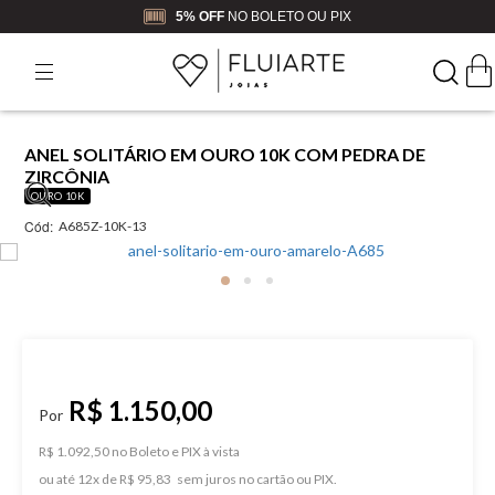
5% OFF
NO BOLETO OU PIX
ANEL SOLITÁRIO EM OURO 10K COM PEDRA DE
ZIRCÔNIA
OURO 10K
Cód:
A685Z-10K-13
R$ 1.150,00
R$ 1.092,50 no Boleto e PIX
ou
12
x
de
R$ 95,83