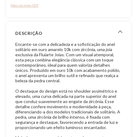
Não sei meu CEP
DESCRIÇÃO
Encante-se com a delicadeza e a sofisticação do anel
solitário em ouro amarelo 10k com zircônia, uma joia
exclusiva da Fluiarte Joias. Com um visual atemporal,
esta peça combina elegância clássica com um toque
contemporâneo, ideal para quem valoriza detalhes
únicos. Produzido em ouro 10k com acabamento polido,
o anel apresenta um brilho sutil e refinado que realça a
beleza da pedra central.
O destaque do design está no shoulder assimétrico e
elevado, uma curva delicada na parte superior do anel
que conduz suavemente ao engate da zircônia. Esse
detalhe confere movimento e modernidade à peça,
diferenciando-a dos modelos tradicionais de solitário. A
pedra, uma zircônia de brilho intenso, é fixada com
segurança e destaque, favorecendo a entrada de luz e
proporcionando um efeito luminoso encantador.