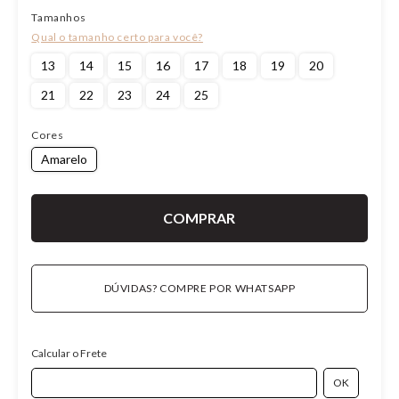
Tamanhos
13
14
15
16
17
18
19
20
21
22
23
24
25
Cores
Amarelo
DÚVIDAS? COMPRE POR WHATSAPP
Calcular o Frete