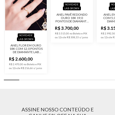
NOVIDADE
NO
LAB GROWN
LA
ANEL PAVÊ REDONDO
ANEL E
OURO 18K 19,0
COM 5,
PONTOS DE DIAMANTE
DIAM
LAB GROWN
G
R$ 3.700,00
R$ 3.1
R$ 3.515,00 no Boleto e PIX
R$ 2.992,50
NOVIDADE
ou 12x de R$ 308,33
ou 12x de R
LAB GROWN
ANEL FLOR EM OURO
18K COM 12,0 PONTOS
DE DIAMANTE LAB
GROWN
R$ 2.600,00
R$ 2.470,00 no Boleto e PIX
ou 12x de R$ 216,66
ASSINE NOSSO CONTEÚDO E