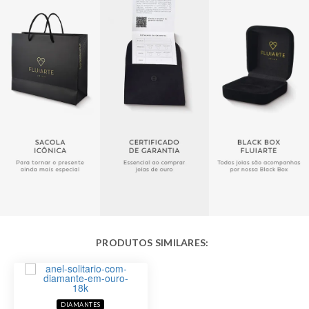
Público
Feminino
Acabamento
Polido
DIAMANTES