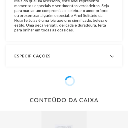
Mais do que um acessório, este anel representa
momentos especiais e sentimentos verdadeiros. Seja
para marcar um compromisso, celebrar o amor próprio
ou presentear alguém especial, o Anel Solitário da
Fluiarte Joias é uma joia que une significado, beleza e
estilo. Uma peça versátil, delicada e duradoura, feita
para brilhar em todas as ocasiões.
ESPECIFICAÇÕES
Garantia de
12 meses
Fabricação
Material
Ouro 10K
Pedra
Zircônia
Modelo
Anel Solitário