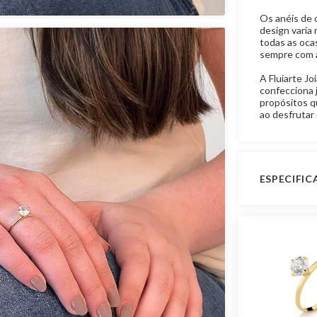
Os anéis de 
design varia
todas as oca
sempre com a
A Fluiarte Jo
confecciona 
propósitos q
ao desfrutar 
ESPECIFI
Garantia de
Material
Pedra
Modelo