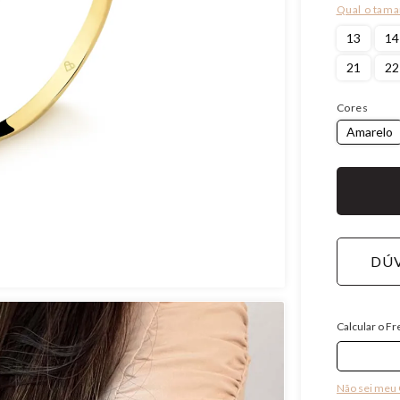
13
14
21
22
Cores
Amarelo
DÚV
Calcular o Fr
Não sei meu