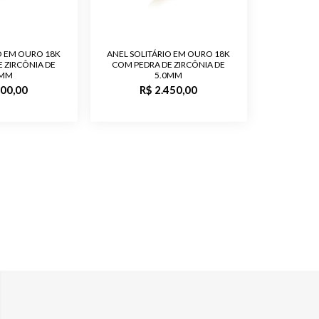
Feminino
O EM OURO 18K
ANEL SOLITÁRIO EM OURO 18K
 ZIRCÔNIA DE
o
Polido
COM PEDRA DE ZIRCÔNIA DE
0MM
5.0MM
900,00
R$ 2.450,00