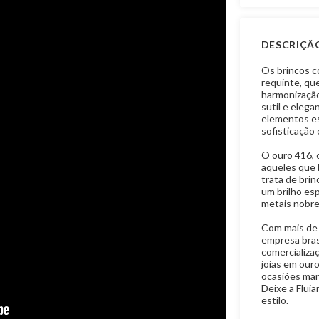
DESCRIÇÃ
Os brincos c
requinte, que
harmonização
sutil e elega
elementos es
sofisticação
O ouro 416, 
aqueles que 
trata de bri
um brilho es
metais nobre
Com mais de t
empresa brasi
comercializaç
joias em ouro
ocasiões mar
Deixe a Fluia
estilo.