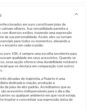
O
onfeccionados em ouro constituem joias de
 cativam olhares. Sua versatilidade permite a
 com diversos estilos, trazendo uma expressão
nte da sua personalidade. Assim, eles se tornam
senciais para todos os momentos, elevando a
 e o encanto em cada ocasião.
ou ouro 10K, é sempre uma escolha excelente para
buscam qualidade em seus acessórios. Quando se
ncos, essa opção oferece uma durabilidade notável e
pecial que se destaca em comparação com outros
s.
rês décadas de trajetória, a Fluiarte é uma
leira dedicada à criação, produção e
ão de joias de alto padrão. Acreditamos que as
 são acessórios indispensáveis para o dia a dia,
cantes ou qualquer ambiente em que você esteja.
rte inspirar e concretizar sua expressão única de