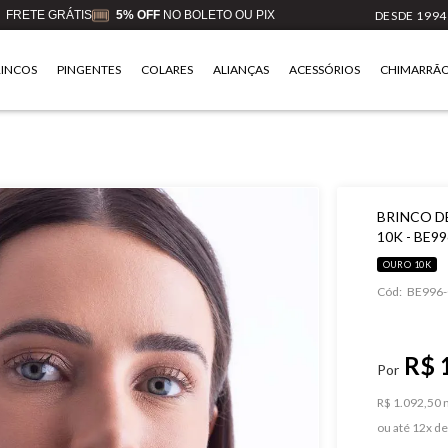
FRETE GRÁTIS
5% OFF
NO BOLETO OU PIX
DESDE 1994
RINCOS
PINGENTES
COLARES
ALIANÇAS
ACESSÓRIOS
CHIMARRÃ
BRINCO D
10K - BE9
OURO 10K
Cód:
BE996-
R$ 
R$ 1.092,50 n
ou
12
x
d