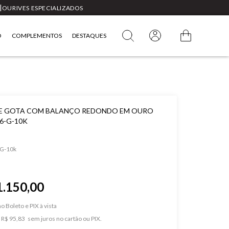
|
OURIVES ESPECIALIZADOS
O
COMPLEMENTOS
DESTAQUES
E GOTA COM BALANÇO REDONDO EM OURO
96-G-10K
G-10k
1.150,00
o Boleto e PIX
e
R$ 95,83