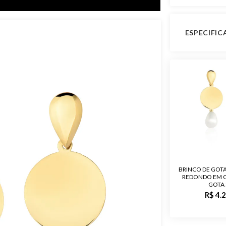
ESPECIFI
Vídeo Shor
Peso Apro
Garantia de
Material
Pedra
BRINCO DE GOT
REDONDO EM 
Público
GOTA 
R$ 4.
Observaçã
Acabament