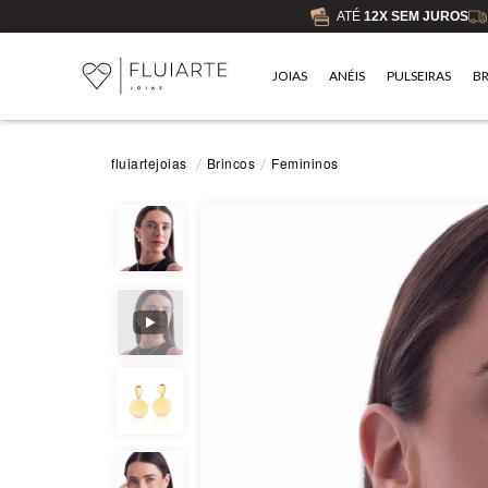
ATÉ
12X SEM JUROS
JOIAS
ANÉIS
PULSEIRAS
B
Brincos
Femininos
fluiartejoias