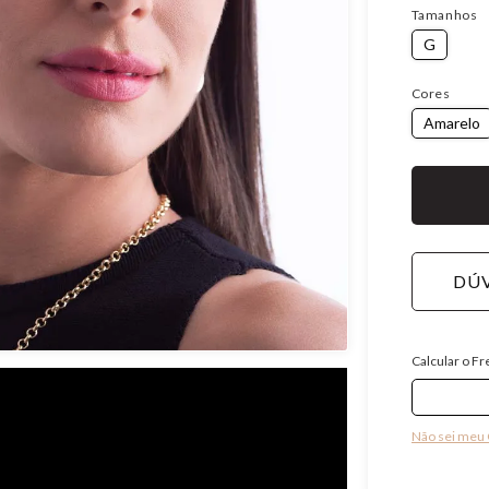
Tamanhos
G
Cores
Amarelo
DÚV
Calcular o Fr
Não sei meu