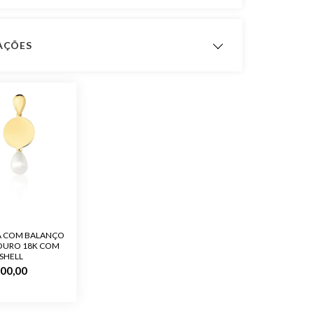
CAÇÕES
ts
ximado
1,2gramas
 Fabricação
12 meses
Ouro 10K
Sem Pedra
A COM BALANÇO
OURO 18K COM
Feminino
SHELL
200,00
o
Diâmetro da parte redonda: 12,0 mm
o
Polido