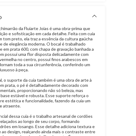
O
chimarrão da Fluiarte Joias é uma obra-prima que
ção e sofisticação em cada detalhe. Feita com cuia
 tom preto, ela traz a essência da cultura gaúcha
 de elegância moderna. O bocal é trabalhado
e em prata 600, com chapa de gravação banhada a
m possui uma flor disposta delicadamente com
 vermelha no centro, possui finos arabescos em
dornam toda a sua circunferência, conferindo um
uxuoso à peça.
l, o suporte da cuia também é uma obra de arte à
 em prata, o pé é detalhadamente decorado com
mentais, proporcionando não só beleza, mas
ase estável e robusta. Esse suporte reforça o
tre estética e funcionalidade, fazendo da cuia um
e atraente.
cial dessa cuia é o trabalho artesanal de cordões
relaçados ao longo de seu corpo, formando
drões em losango. Esse detalhe adiciona textura e
 ao design, realçando ainda mais o contraste entre