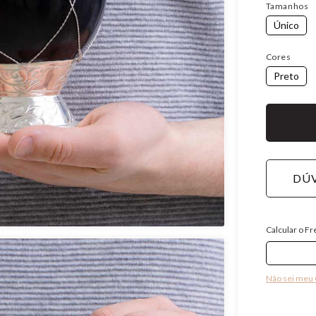
Tamanhos
Único
Cores
Preto
DÚV
Calcular o Fr
Não sei meu