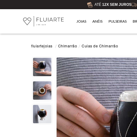
ATÉ
12X SEM JUROS
JOIAS
ANÉIS
PULSEIRAS
B
Chimarrão
Cuias de Chimarrão
fluiartejoias