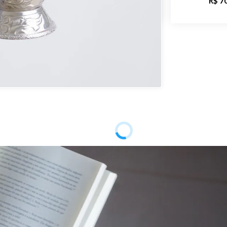
00
R$ 950,00
R$ 7
Pedra
Modelo
Público