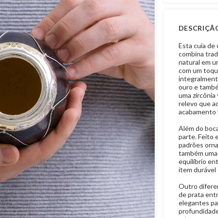
DESCRIÇÃ
Esta cuia de 
combina tradi
natural em um
com um toque
integralment
ouro e també
uma zircônia
relevo que a
acabamento l
Além do boca
parte. Feito
padrões orna
também uma b
equilíbrio en
item durável 
Outro diferen
de prata ent
elegantes pa
profundidade