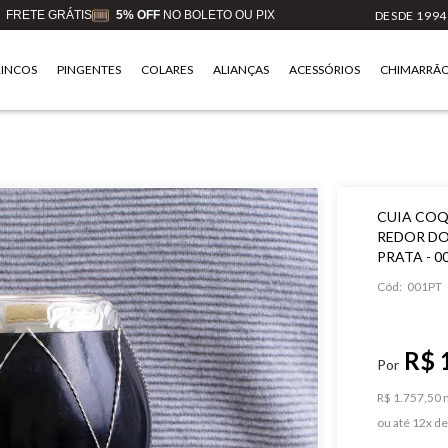
FRETE GRÁTIS
5% OFF
NO BOLETO OU PIX
DESDE 1994
RINCOS
PINGENTES
COLARES
ALIANÇAS
ACESSÓRIOS
CHIMARRÃ
CUIA COQ
REDOR DO
PRATA - 0
Cód:
001PT
R$ 
R$ 1.757,50 n
ou
12
x
d