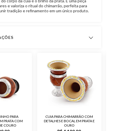
do corpo da cuia e o brilho da prata. É uma peça
ares e valoriza o ritual do chimarrão, perfeita para
nir tradição e refinamento em um único produto.
CAÇÕES
 Bocal
Trabalhado, Chapinha de Gravação
 Bocal
Prata 600
Cuia
Porongo
zinho
Prata 600
 Fabricação
3 meses
INHO PARA
CUIA PARA CHIMARRÃO COM
CUIA D
M PRATA COM
Prata 600
DETALHES E BOCAL EM PRATA E
BOCAL SL
DE COURO
OURO