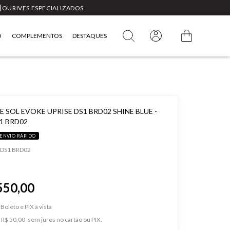
|
OURIVES ESPECIALIZADOS
O
COMPLEMENTOS
DESTAQUES
 SOL EVOKE UPRISE DS1 BRD02 SHINE BLUE -
1 BRD02
ENVIO RÁPIDO
 DS1 BRD02
550,00
Boleto e PIX
e
R$ 50,00