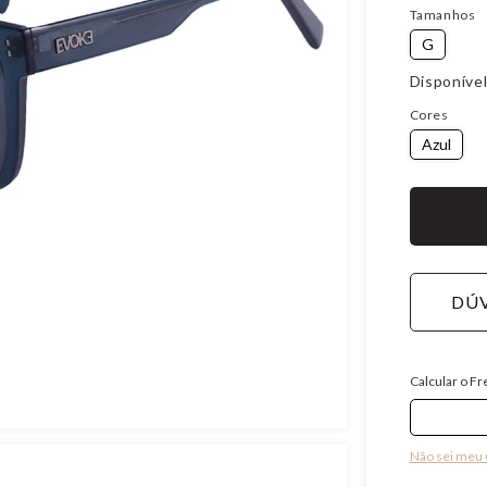
Tamanhos
G
Disponível
Cores
Azul
DÚV
Calcular o Fr
Não sei meu