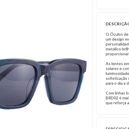
DESCRIÇÃ
O Óculos de 
um design mo
personalidad
metálico bril
proporcionan
As lentes em
solares e co
luminosidade
sofisticação
para o dia a d
Com linhas b
BRD02 é mais
que reforça 
ESPECIFI