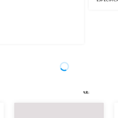
Garantia de
Público
Acabament
Código do 
Outras Mar
Material da
Formato
VOCÊ TAMBÉM PODE GOSTAR:
Cor das Len
Altura da L