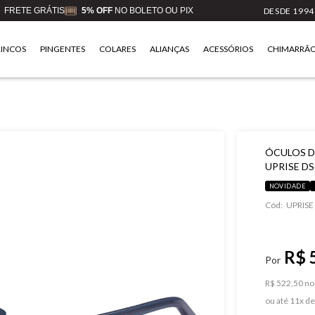
FRETE GRÁTIS
5% OFF
NO BOLETO OU PIX
DESDE 1994
RINCOS
PINGENTES
COLARES
ALIANÇAS
ACESSÓRIOS
CHIMARRÃ
ÓCULOS DE
UPRISE DS
NOVIDADE
Cód:
UPRISE
R$ 
R$ 522,50 no 
ou
11
x
d