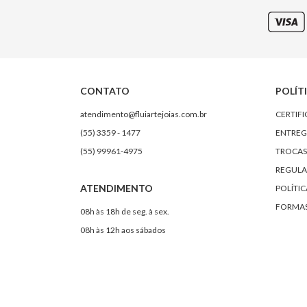
CONTATO
POLÍT
atendimento@fluiartejoias.com.br
CERTIF
(55) 3359 - 1477
ENTREG
(55) 99961-4975
TROCAS
REGULA
ATENDIMENTO
POLÍTIC
FORMAS
08h às 18h de seg. à sex.
08h às 12h aos sábados