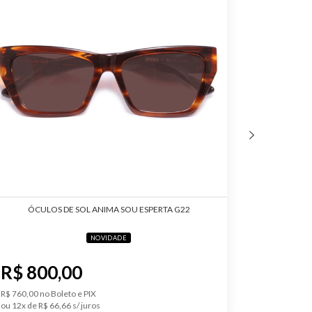
Ponte da
21 mm
to da
150 mm
 das Lentes
Clássica
ÓCULOS DE SOL ANIMA SOU ESPERTA G22
ÓCULOS
NOVIDADE
R$ 800,00
R$ 56
R$ 760,00 no Boleto e PIX
R$ 532,00 no
ou 12x de R$ 66,66
ou 11x de R