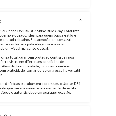
O
Sol Uprise DS1 BRD02 Shine Blue Gray Total traz
derno e ousado, ideal para quem busca estilo e
e em cada detalhe. Sua armação em tom azul
hante se destaca pela elegância e leveza,
do um visual marcante e atual.
 cinza total garantem proteção contra os raios
nforto visual em diferentes condições de
. Além da funcionalidade, o modelo combina
 com praticidade, tornando-se uma escolha versátil
ia.
em definidas e acabamento premium, o Uprise DS1
 do que um acessório: é um elemento de estilo
atitude e autenticidade em qualquer ocasião.
CAÇÕES