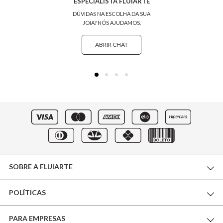
ESPECIALISTA FLUIARTE
DÚVIDAS NA ESCOLHA DA SUA
JOIA? NÓS AJUDAMOS.
ABRIR CHAT
SOBRE A FLUIARTE
POLÍTICAS
THE WORLD OF FLUIARTE
PARA EMPRESAS
CERTIFICADO DE GARANTIA
NOSSA BOUTIQUE