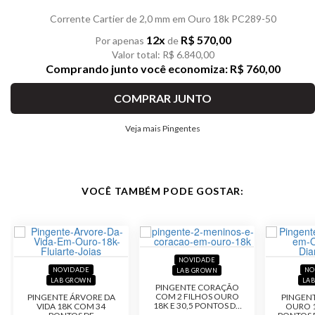
Corrente Cartier de 2,0 mm em Ouro 18k PC289-50
12x
R$ 570,00
Por apenas
de
Valor total: R$ 6.840,00
Comprando junto você economiza: R$ 760,00
COMPRAR JUNTO
Veja mais Pingentes
VOCÊ TAMBÉM PODE GOSTAR:
NOVIDADE
NOVIDADE
NO
LAB GROWN
LAB GROWN
LA
PINGENTE CORAÇÃO
COM 2 FILHOS OURO
PINGENTE ÁRVORE DA
PINGEN
18K E 30,5 PONTOS DE
VIDA 18K COM 34
OURO 
DIAMANTE LAB