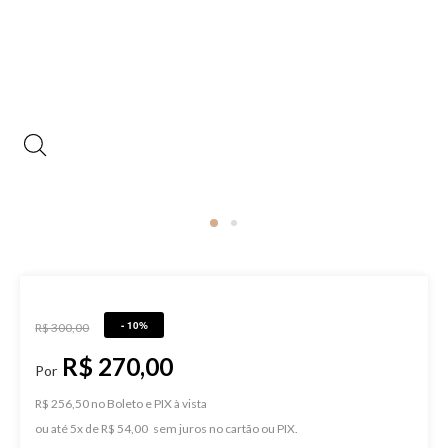
- 10%
R$ 300,00
R$ 270,00
R$ 256,50 no Boleto e PIX
ou
5
x
de
R$ 54,00