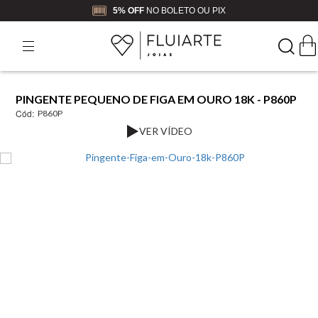
5% OFF
NO BOLETO OU PIX
PINGENTE PEQUENO DE FIGA EM OURO 18K - P860P
Cód:
P860P
VER VÍDEO