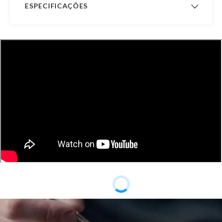
ESPECIFICAÇÕES
Garantia de
12 meses
Fabricação
Material
Ouro 18K
Pedra
Sem Pedra
Público
Feminino, Infantil
Observação
Não acompanha o colar.
Acabamento
Polido
Altura Total
7,4 mm