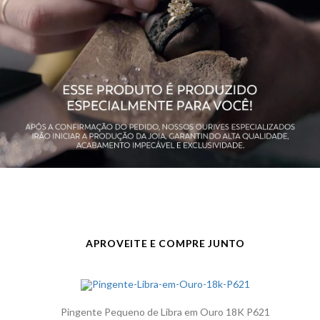
Público
Feminino, Masculino, Unissex
Observação
Não acompanha o colar. É uma
réplica da moeda original.
Acabamento
Polido
Largura
18,9 mm
APROVEITE E COMPRE JUNTO
Pingente Pequeno de Libra em Ouro 18K P621