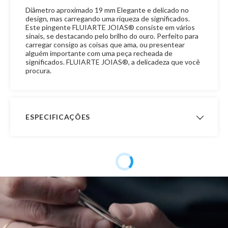
Diâmetro aproximado 19 mm Elegante e delicado no
design, mas carregando uma riqueza de significados.
Este pingente FLUIARTE JOIAS® consiste em vários
sinais, se destacando pelo brilho do ouro. Perfeito para
carregar consigo as coisas que ama, ou presentear
alguém importante com uma peça recheada de
significados. FLUIARTE JOIAS®, a delicadeza que você
procura.
ESPECIFICAÇÕES
Peso Aproximado
3,0 gramas
Garantia de
12 meses
Fabricação
Material
Ouro 18K
Pedra
Sem Pedra