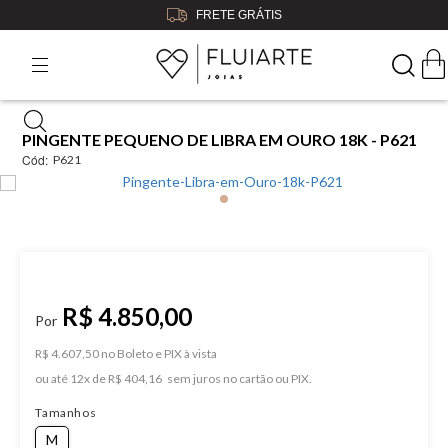
ÁTIS
5% OFF
NO BOLE
PINGENTE PEQUENO DE LIBRA EM OURO 18K - P621
Cód:
P621
R$ 4.850,00
R$ 4.607,50 no Boleto e PIX
ou
12
x
de
R$ 404,16
Tamanhos
M