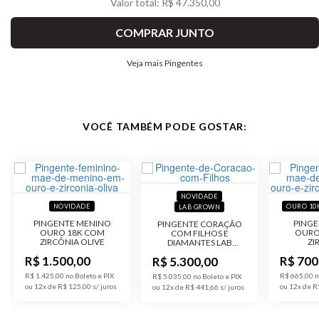
Valor total: R$ 47.350,00
COMPRAR JUNTO
Veja mais Pingentes
VOCÊ TAMBÉM PODE GOSTAR:
NOVIDADE
NOVIDADE
OURO 10
LAB GROWN
PINGENTE MENINO
PINGE
PINGENTE CORAÇÃO
OURO 18K COM
OURO
COM FILHOS E
ZIRCÔNIA OLIVE
ZI
DIAMANTES LAB
RETANG
GROWN 30,5 PONTOS
R$ 1.500,00
R$ 700
R$ 5.300,00
R$ 1.425,00 no Boleto e PIX
R$ 665,00 n
R$ 5.035,00 no Boleto e PIX
ou 12x de R$ 125,00
ou 12x de R
ou 12x de R$ 441,66