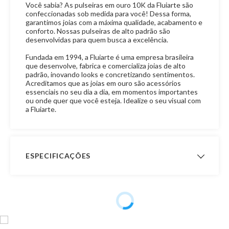
Você sabia? As pulseiras em ouro 10K da Fluiarte são
confeccionadas sob medida para você! Dessa forma,
garantimos joias com a máxima qualidade, acabamento e
conforto. Nossas pulseiras de alto padrão são
desenvolvidas para quem busca a excelência.
Fundada em 1994, a Fluiarte é uma empresa brasileira
que desenvolve, fabrica e comercializa joias de alto
padrão, inovando looks e concretizando sentimentos.
Acreditamos que as joias em ouro são acessórios
essenciais no seu dia a dia, em momentos importantes
ou onde quer que você esteja. Idealize o seu visual com
a Fluiarte.
ESPECIFICAÇÕES
Peso Aproximado
- Peso com 14,0 cm de
comprimento: 1,3 gramas
- Peso com 15,0 cm de
comprimento: 1,4 gramas
- Peso com 16,0 cm de
comprimento: 1,4 gramas