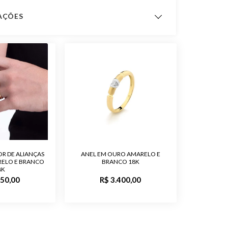
CAÇÕES
ximado
1,8 gramas
 Fabricação
12 meses
Ouro 18K
Sem Pedra
Anel Aparador
OR DE ALIANÇAS
ANEL EM OURO AMARELO E
ELO E BRANCO
Feminino
BRANCO 18K
8K
850,00
R$ 3.400,00
o
Polido, Trabalhado
Produto
A622P