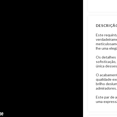
DESCRIÇÃ
Este requint
verdadeirame
meticulosame
lhe uma eleg
Os detalhes 
sofisticação,
única desses
O acabamento
qualidade ex
brilho deslu
admiradores.
Este par de a
uma expressã