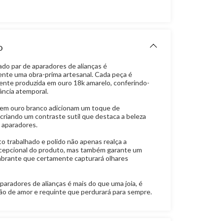
O
ado par de aparadores de alianças é
nte uma obra-prima artesanal. Cada peça é
nte produzida em ouro 18k amarelo, conferindo-
ância atemporal.
em ouro branco adicionam um toque de
 criando um contraste sutil que destaca a beleza
 aparadores.
 trabalhado e polido não apenas realça a
cepcional do produto, mas também garante um
mbrante que certamente capturará olhares
paradores de alianças é mais do que uma joia, é
o de amor e requinte que perdurará para sempre.