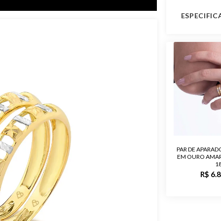
ESPECIFI
Peso Apro
Garantia de
Material
Pedra
Modelo
PAR DE APARAD
EM OURO AMAR
Público
1
R$ 6.
Acabament
Código do 