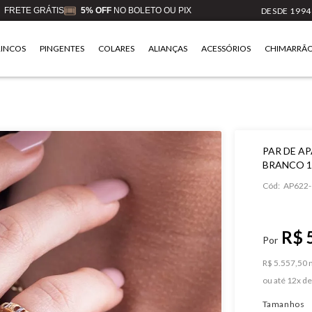
FRETE GRÁTIS
5% OFF
NO BOLETO OU PIX
DESDE 1994
RINCOS
PINGENTES
COLARES
ALIANÇAS
ACESSÓRIOS
CHIMARRÃ
PAR DE A
BRANCO 1
Cód:
AP622-
R$ 
R$ 5.557,50 n
ou
12
x
d
Tamanhos