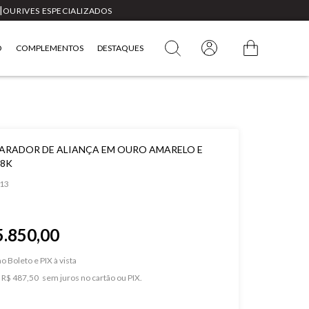
|
OURIVES ESPECIALIZADOS
O
COMPLEMENTOS
DESTAQUES
PARADOR DE ALIANÇA EM OURO AMARELO E
8K
13
5.850,00
o Boleto e PIX
e
R$ 487,50