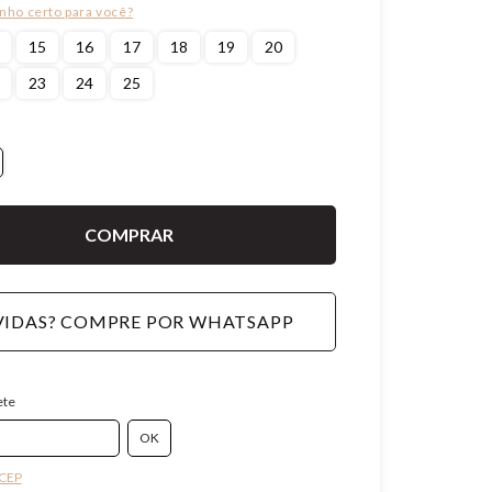
15
16
17
18
19
20
23
24
25
IDAS? COMPRE POR WHATSAPP
ete
 CEP