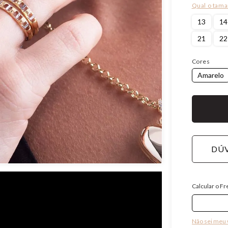
13
14
21
22
Cores
Amarelo
DÚV
Calcular o Fr
Não sei meu