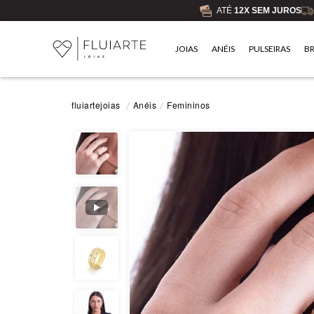
ATÉ
12X SEM JUROS
JOIAS
ANÉIS
PULSEIRAS
B
Anéis
Femininos
fluiartejoias