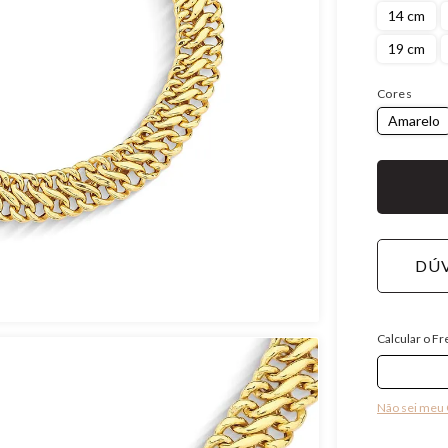
14 cm
19 cm
Cores
Amarelo
DÚV
Calcular o Fr
Não sei meu