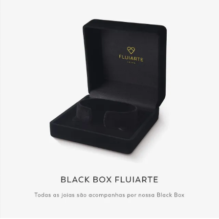
9,0 mm
Produto
PC301