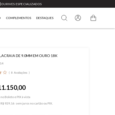
|
OURIVES ESPECIALIZADOS
O
COMPLEMENTOS
DESTAQUES
 LACRAIA DE 9.0MM EM OURO 18K
14
8
Avaliações
11.150,00
no Boleto e PIX
e
R$ 929,16