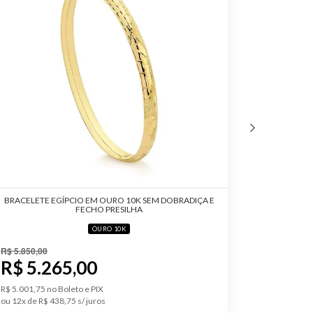
BRACELETE EGÍPCIO EM OURO 10K SEM DOBRADIÇA E
PULSEIRA
FECHO PRESILHA
OURO 10K
R$ 5.
R$ 5.850,00
R$ 5.265,00
R$ 5.462,50 
ou 12x de R
R$ 5.001,75 no Boleto e PIX
ou 12x de R$ 438,75