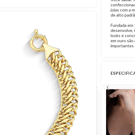
confeccionad
joias com a 
de alto padr
Fundada em 1
desenvolve, f
looks e conc
em ouro são 
importantes o
ESPECIFI
Peso Apro