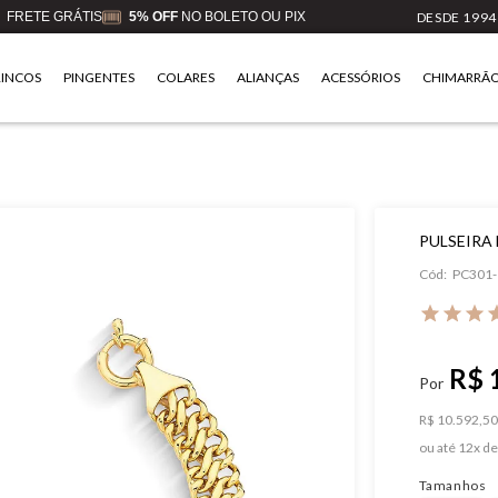
FRETE GRÁTIS
5% OFF
NO BOLETO OU PIX
DESDE 1994
RINCOS
PINGENTES
COLARES
ALIANÇAS
ACESSÓRIOS
CHIMARRÃ
PULSEIRA
Cód:
PC301-
R$ 
R$ 10.592,50 
ou
12
x
d
Tamanhos