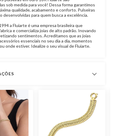
as sob medida para você! Dessa forma garantimos
máxima qualidade, acabamento e conforto. Pulseiras
ão desenvolvidas para quem busca a excelência.
994 a Fluiarte é uma empresa brasileira que
abrica e comercializa joias de alto padrão. Inovando
retizando sentimentos. Acreditamos que as joias
acessórios essenciais no seu dia a dia, momentos
u onde estiver. Idealize o seu visual de Fluiarte.
CAÇÕES
ximado
- Peso com 14,0 cm de comprimento:
6,8 gramas
- Peso com 15,0 cm de
comprimento:7,3 gramas
- Peso com 16,0 cm de comprimento:
7,8 gramas
- Peso com 17,0 cm de comprimento:
8,3 gramas
- Peso com 18,0 cm de comprimento:
8,8 gramas