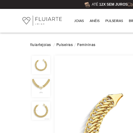
ATÉ
12X SEM JUROS
JOIAS
ANÉIS
PULSEIRAS
B
Pulseiras
Femininas
fluiartejoias