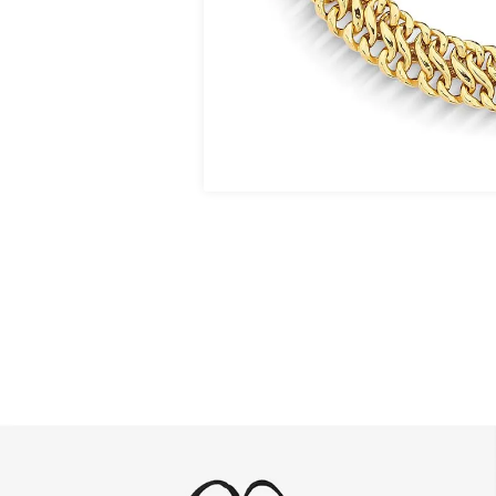
PULSEIRA LACRAIA D
OURO 18K COM FE
R$ 7.250,