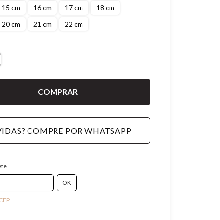
15 cm
16 cm
17 cm
18 cm
20 cm
21 cm
22 cm
IDAS? COMPRE POR WHATSAPP
ete
 CEP