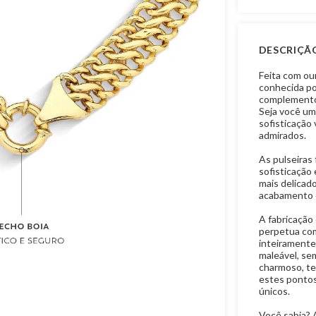
DESCRIÇÃ
Feita com our
conhecida por
complemento 
Seja você um
sofisticação 
admirados.
As pulseiras 
sofisticação
mais delicado
acabamento é
A fabricação 
perpetua com
inteiramente
maleável, se
charmoso, te
estes pontos
únicos.
Você sabia? 