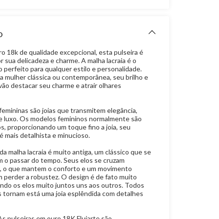
O
o 18k de qualidade excepcional, esta pulseira é
 sua delicadeza e charme. A malha lacraia é o
perfeito para qualquer estilo e personalidade.
a mulher clássica ou contemporânea, seu brilho e
vão destacar seu charme e atrair olhares
femininas são joias que transmitem elegância,
 e luxo. Os modelos femininos normalmente são
s, proporcionando um toque fino a joia, seu
 mais detalhista e minucioso.
da malha lacraia é muito antiga, um clássico que se
 o passar do tempo. Seus elos se cruzam
, o que mantem o conforto e um movimento
m perder a robustez. O design é de fato muito
ndo os elos muito juntos uns aos outros. Todos
 tornam está uma joia esplêndida com detalhes
As pulseiras em ouro 18K Fluiarte são