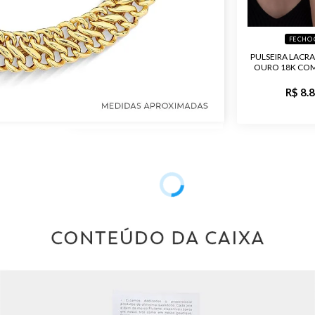
FECHO GAVETA
FECHO 
E 7.1MM EM
CHO MOLA
PULSEIRA LACRAIA DE 9.3MM EM
PULSEIRA LACRA
OURO 18K COM FECHO BOIA
OURO 18K CO
00
R$ 8.750,00
R$ 8.
Garantia de
Material
Pedra
Público
Malha
Acabament